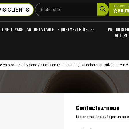
DÉCOUVRE
VIS CLIENTS
Rechercher
BOUTI
add_shopping_cart
DE NETTOYAGE
ART DE LA TABLE
EQUIPEMENT HÔTELIER
PRODUITS E
AUTOMO
e en produits d'hygiène / à Paris en Île-de-France / Où acheter un pulvérisateur él
Contactez-nous
Les champs indiqués par un astér