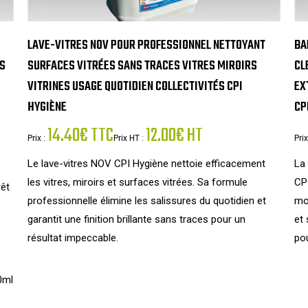
LAVE-VITRES NOV POUR PROFESSIONNEL NETTOYANT
BA
ES
SURFACES VITRÉES SANS TRACES VITRES MIROIRS
CL
VITRINES USAGE QUOTIDIEN COLLECTIVITÉS CPI
EX
HYGIÈNE
CP
14.40€ TTC
12.00€ HT
Prix :
Prix HT :
Prix
Le lave-vitres NOV CPI Hygiène nettoie efficacement
La
les vitres, miroirs et surfaces vitrées. Sa formule
CP
rêt
professionnelle élimine les salissures du quotidien et
moy
s
garantit une finition brillante sans traces pour un
et 
résultat impeccable.
pou
0ml