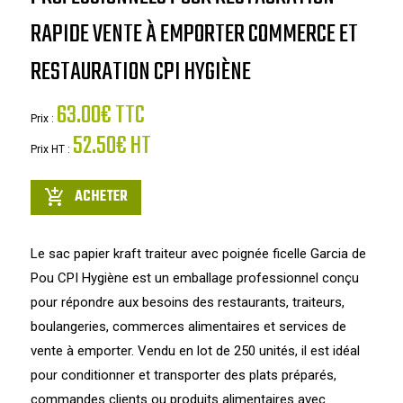
RAPIDE VENTE À EMPORTER COMMERCE ET
RESTAURATION CPI HYGIÈNE
63.00€ TTC
Prix :
52.50€ HT
Prix HT :
ACHETER
add_shopping_cart
Le sac papier kraft traiteur avec poignée ficelle Garcia de
Pou CPI Hygiène est un emballage professionnel conçu
pour répondre aux besoins des restaurants, traiteurs,
boulangeries, commerces alimentaires et services de
vente à emporter. Vendu en lot de 250 unités, il est idéal
pour conditionner et transporter des plats préparés,
commandes clients ou produits alimentaires avec