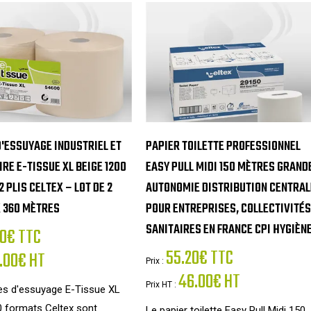
'ESSUYAGE INDUSTRIEL ET
PAPIER TOILETTE PROFESSIONNEL
RE E-TISSUE XL BEIGE 1200
EASY PULL MIDI 150 MÈTRES GRAND
 PLIS CELTEX – LOT DE 2
AUTONOMIE DISTRIBUTION CENTRAL
 360 MÈTRES
POUR ENTREPRISES, COLLECTIVITÉS
SANITAIRES EN FRANCE CPI HYGIÈN
0€ TTC
55.20€ TTC
.00€ HT
Prix :
46.00€ HT
Prix HT :
es d'essuyage E-Tissue XL
0 formats Celtex sont
Le papier toilette Easy Pull Midi 150