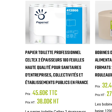
PAPIER TOILETTE PROFESSIONNEL
BOBINES D
CELTEX 2 ÉPAISSEURS 180 FEUILLES
ALIMENTAI
HAUTE QUALITÉ POUR SANITAIRES
FORMATS 2
D’ENTREPRISES, COLLECTIVITÉS ET
ROULEAUX
ÉTABLISSEMENTS PUBLICS EN FRANCE
32.4
Prix :
45.60€ TTC
27
Prix :
Prix HT :
38.00€ HT
Prix HT :
Les bobin
beige 120
Le papier toilette Celtex 2 épaisseurs