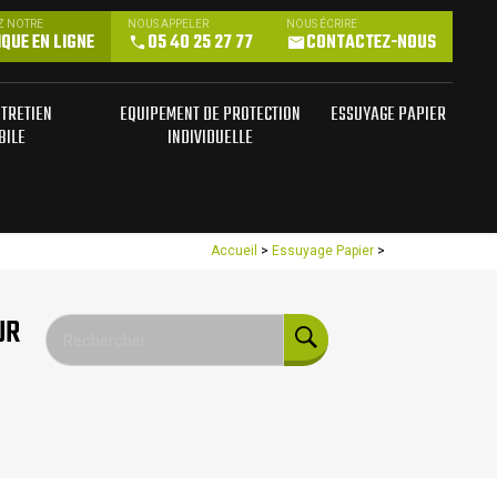
Z NOTRE
NOUS APPELER
NOUS ÉCRIRE
QUE EN LIGNE
05 40 25 27 77
CONTACTEZ-NOUS
NTRETIEN
EQUIPEMENT DE PROTECTION
ESSUYAGE PAPIER
BILE
INDIVIDUELLE
Accueil
>
Essuyage Papier
>
UR
Rechercher