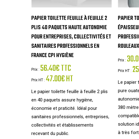
PAPIER TOILETTE FEUILLE À FEUILLE 2
PAPIER TO
PLIS 40 PAQUETS HAUTE AUTONOMIE
ÉPAISSEU
POUR ENTREPRISES, COLLECTIVITÉS ET
PROFESSI
SANITAIRES PROFESSIONNELS EN
ROULEAUX
FRANCE CPI HYGIÈNE
30.0
Prix :
56.40€ TTC
25
Prix :
Prix HT :
47.00€ HT
Prix HT :
Le papier
pure ouate
Le papier toilette feuille à feuille 2 plis
autonomie
en 40 paquets assure hygiène,
380 mètres
économie et praticité. Idéal pour
compatible
sanitaires professionnels, entreprises,
solution i
collectivités et établissements
à très for
recevant du public.