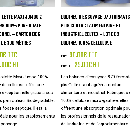
ILETTE MAXI JUMBO 2
BOBINES D'ESSUYAGE 970 FORMATS
RS 100% PURE OUATE
PLIS CONTACT ALIMENTAIRE ET
ONNEL – CARTON DE 6
INDUSTRIEL CELTEX – LOT DE 2
 DE 380 MÈTRES
BOBINES 100% CELLULOSE
0€ TTC
30.00€ TTC
Prix :
.00€ HT
25.00€ HT
Prix HT :
 toilette Maxi Jumbo 100%
Les bobines d'essuyage 970 format
 de cellulose offre une
plis Celtex sont agréées contact
 exceptionnelle grâce à ses
alimentaire et industriel. Fabriquées
 par rouleau. Biodégradable,
100% cellulose micro-gaufrée, elles
 fosse septique, il est la
offrent une absorption optimale po
déale pour les établissements
les professionnels de la restauration
t passage.
de l'industrie et de l'agroalimentaire.