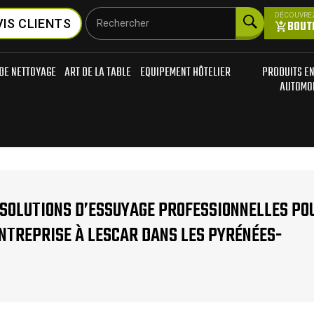
DÉCOUVRE
VIS CLIENTS
Rechercher
BOUTI
add_shopping_cart
DE NETTOYAGE
ART DE LA TABLE
EQUIPEMENT HÔTELIER
PRODUITS E
AUTOMO
 SOLUTIONS D’ESSUYAGE PROFESSIONNELLES PO
ENTREPRISE À LESCAR DANS LES PYRÉNÉES-